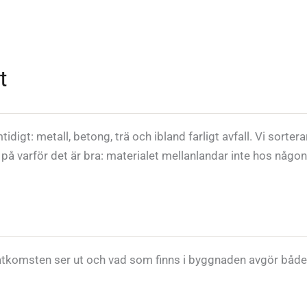
t
digt: metall, betong, trä och ibland farligt avfall. Vi sorter
t på varför det är bra: materialet mellanlandar inte hos någo
 åtkomsten ser ut och vad som finns i byggnaden avgör både m