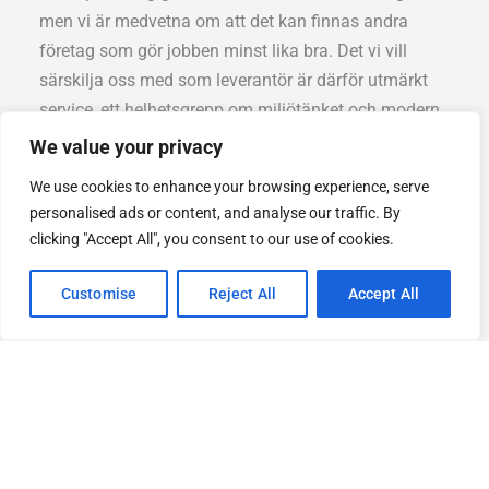
men vi är medvetna om att det kan finnas andra
företag som gör jobben minst lika bra. Det vi vill
särskilja oss med som leverantör är därför utmärkt
service, ett helhetsgrepp om miljötänket och modern
utrustning för att kunna genomföra våra jobb på
We value your privacy
bästa sätt.
We use cookies to enhance your browsing experience, serve
personalised ads or content, and analyse our traffic. By
Alla som är anställda hos oss har lång erfarenhet av
clicking "Accept All", you consent to our use of cookies.
att arbeta med de tjänster som vi utför. Vi vill
poängtera att vi alltid gör vårt yttersta för att du som
Customise
Reject All
Accept All
kund ska få den mest positiva möjliga upplevelse av
oss som företag.