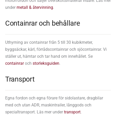
motorfordon och säljer överskottsmaterial vidare. Läs mer
under
metall & återvinning
.
Containrar och behållare
Uthyrning av containrar från 5 till 30 kubikmeter,
byggsäckar, kärl, förrådscontainrar och sjöcontainrar. Vi
ställer ut, hämtar och tar hand om innehållet. Se
containrar
och
storleksguiden
.
Transport
Egna fordon och egna förare för sidolastare, dragbilar
med och utan ADR, maskintrailer, långgods och
specialtransport. Läs mer under
transport
.